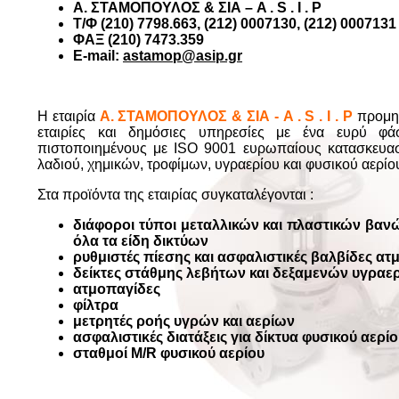
Α. ΣΤΑΜΟΠΟΥΛΟΣ & ΣΙΑ – A . S . I . P
Τ/Φ (210) 7798.663, (212) 0007130, (212) 0007131
ΦΑΞ (210) 7473.359
E-mail:
astamop@asip.gr
Η εταιρία
Α. ΣΤΑΜΟΠΟΥΛΟΣ & ΣΙΑ - A . S . I . P
προμηθ
εταιρίες και δημόσιες υπηρεσίες με ένα ευρύ φ
πιστοποιημένους με ISO 9001 ευρωπαίους κατασκευαστ
λαδιού, χημικών, τροφίμων, υγραερίου και φυσικού αερίο
Στα προϊόντα της εταιρίας συγκαταλέγονται :
διάφοροι τύποι μεταλλικών και πλαστικών βανώ
όλα τα είδη δικτύων
ρυθμιστές πίεσης και ασφαλιστικές βαλβίδες ατ
δείκτες στάθμης λεβήτων και δεξαμενών υγραε
ατμοπαγίδες
φίλτρα
μετρητές ροής υγρών και αερίων
ασφαλιστικές διατάξεις για δίκτυα φυσικού αερί
σταθμοί M/R φυσικού αερίου