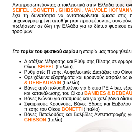
Αντιπροσωπεύοντας αποκλειστικά στην Ελλάδα τους αν
SEIFEL , BONETTI , GHIBSON , VALVOLE HOFMANN
έχει τη δυνατότητα να ανταποκρίνεται άμεσα στις 
μηχανογραφημένη αποθήκη και προσφέροντας συγχρόνως
πωλήσεων σε όλη την Ελλάδα για τα δίκτυα φυσικού αερ
τροφίμων.
Στο
τομέα του φυσικού αερίου
η εταιρία μας προμηθεύει τ
Διατάξεις Μέτρησης και Ρύθμισης Πίεσης σε ερμάρια
Οίκου
SEIFEL
(Γαλλία),
Ρυθμιστές Πίεσης, Ασφαλιστικές Διατάξεις του Οίκ
Ορειχάλκινα εξαρτήματα και κρουνούς ασφαλείας 
& DEBEAURAIN
(Γαλλία)
Bάνες από πολυαιθυλένιο γιά δίκτυα ΡΕ 4 bar, εξα
και κατανάλωσης, του Οίκου
BANIDES & DEBEA
Βάνες Κώνου για σταθμούς και για χαλύβδινα δίκτυ
Σφαιρικούς Κρουνούς, Βάνες Εδρας και Εμβόλου 
πίεσης του Οίκου
BONETTI
( Iταλία)
Βάνες Πεταλούδας και Βαλβίδες Αντεπιστροφής γι
GHIBSON
(Ιταλία)